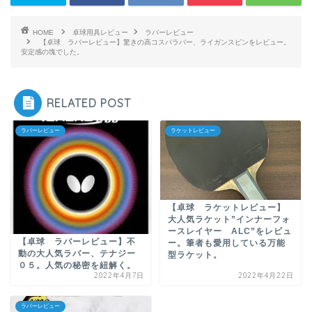
HOME
卓球用具レビュー
ラバーレビュー
【卓球 ラバーレビュー】驚きの高コスパラバー、ライガンスピンをレビュー。
安定感の塊でした。
RELATED POST
ラバーレビュー
ラケットレビュー
【卓球 ラケットレビュー】
大人気ラケット”インナーフォ
ースレイヤー ALC”をレビュ
【卓球 ラバーレビュー】不
ー。筆者も愛用している万能
動の大人気ラバー、テナジー
型ラケット。
０５。人気の秘密を紐解く。
2022年4月7日
2022年4月22日
ラバーレビュー